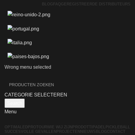
BLOG
FAQ
GEREGISTREERDE DISTRIBUTEURS
Wrong menu selected
CATEGORIE SELECTEREN
Search
Menu
OPTIMALED
PROTOUR
WIE WIJ ZIJN
PRODOTTI
PADEL
PICKLEBALL
SUCCESVOLLE GEVALLEN
PROJECTEN
NIEUWS
BLOG
CONTACT