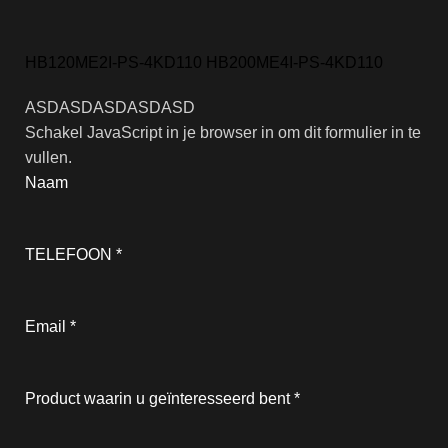
HB120ME2I-PS-4KD110 HB200ME4I-PS-4KD110
ASDASDASDASDASD
Schakel JavaScript in je browser in om dit formulier in te
vullen.
Naam
TELEFOON
*
Email
*
Product waarin u geïnteresseerd bent
*