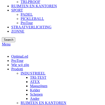
TRI-PROOF
RUIMTEN EN KANTOREN
SPORT
PADEL
PICKLEBALL
ProTour
STRAATVERLICHTING
ZONNE
Search
Menu
OptimaLed
ProTour
Wie wij zijn
Prodotti
INDUSTRIEEL
TRI-TEST
ATEX
Magazijnen
Kelder
Schepen
Ander
RUIMTEN EN KANTOREN