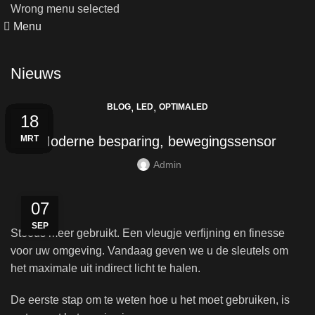
Wrong menu selected
Menu
Nieuws
,
,
BLOG
LED
OPTIMALED
24
04
30
13
06
29
22
15
08
01
25
18
APR
APR
APR
APR
APR
APR
MRT
MRT
SEP
JUL
MEI
MEI
Moderne besparing, bewegingssensor
Admin
07
SEP
Steeds meer gebruikt. Een vleugje verfijning en finesse
voor uw omgeving. Vandaag geven we u de sleutels om
het maximale uit indirect licht te halen.
De eerste stap om te weten hoe u het moet gebruiken, is