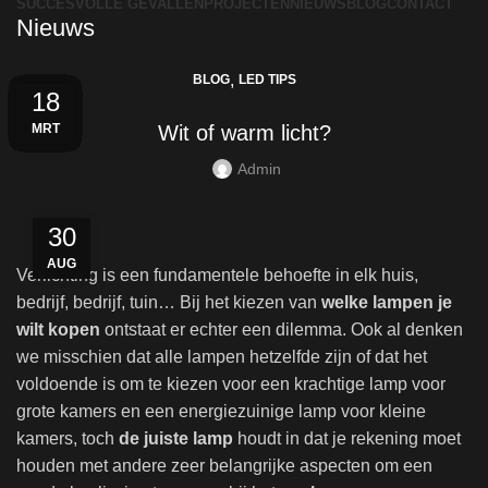
SUCCESVOLLE GEVALLEN
PROJECTEN
NIEUWS
BLOG
CONTACT
Nieuws
,
BLOG
LED TIPS
24
04
30
13
06
29
22
15
08
01
25
18
APR
APR
APR
APR
APR
APR
MRT
MRT
SEP
JUL
MEI
MEI
Wit of warm licht?
Admin
30
AUG
Verlichting is een fundamentele behoefte in elk huis,
bedrijf, bedrijf, tuin… Bij het kiezen van
welke lampen je
wilt kopen
ontstaat er echter een dilemma. Ook al denken
we misschien dat alle lampen hetzelfde zijn of dat het
voldoende is om te kiezen voor een krachtige lamp voor
grote kamers en een energiezuinige lamp voor kleine
kamers, toch
de juiste lamp
houdt in dat je rekening moet
houden met andere zeer belangrijke aspecten om een ​​