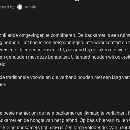
osted by
Admin
erschillende omgevingen te combineren. De badkamer is een rui
ig hebben. Het bad is een ontspanningsruimte waar comfort en r
isen echter een intenser licht, passend bij de taken die we er 
den gehouden met deze behoeften. Uiteraard houden wij ook re
eid.
de traditionele voordelen die verband houden met een laag verb
den.
de beste manier om de hele badkamer gelijkmatig te verlichten. H
adkamer en de hoogte van het plafond. Op basis hiervan zullen
 kleine badkamers (tot 6 m²) is één lamp voldoende. Van 6 tot 