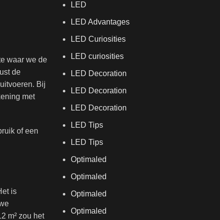
LED
LED Advantages
LED Curiosities
LED curiosities
mte waar we de
ust de
LED Decoration
uitvoeren. Bij
LED Decoration
kening met
LED Decoration
LED Tips
ruik of een
LED Tips
Optimaled
Optimaled
et is
Optimaled
 we
Optimaled
12 m² zou het