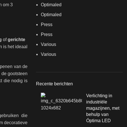
en om 3
Optimaled
Optimaled
Press
Press
g
of
gerichte
Various
 is het ideaal
Various
 openen van de
n de gootsteen
t die nodig is
Recente berichten
Verlichting in
industriële
magazijnen, met
behulp van
gebruiken die
Óptima LED
om decoratieve