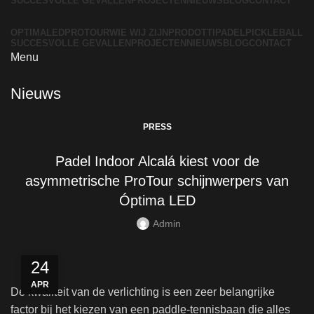
SUCCESVOLLE GEVALLEN
PROJECTEN
NIEUWS
BLOG
CONTACT
OPTIMALED
PROTOUR
WIE WIJ ZIJN
PRODOTTI
PADEL
PICKLEBALL
SUCCESVOLLE GEVALLEN
PROJECTEN
NIEUWS
BLOG
CONTACT
Menu
Nieuws
PRESS
Padel Indoor Alcalá kiest voor de
asymmetrische ProTour schijnwerpers van
Óptima LED
Admin
24
APR
De kwaliteit van de verlichting is een zeer belangrijke
factor bij het kiezen van een paddle-tennisbaan die alles