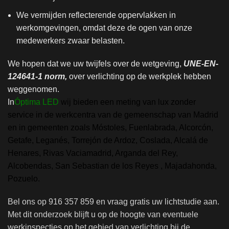
We vermijden reflecterende oppervlakken in
werkomgevingen, omdat deze de ogen van onze
medewerkers zwaar belasten.
We hopen dat we uw twijfels over de wetgeving,
UNE-EN-
124641-1 norm,
over verlichting op de werkplek hebben
weggenomen.
In
Óptima LED
wij bieden een meting van lux zonder
service in de werkcentra van de gemeenschap van Madrid
en in gemeenten zoals Móstoles, Fuenlabrada, Alcorcón,
Getafe, Leganés, Torrejón de Ardoz, Coslada, Alcalá de
Henares, Rivas Vaciamadrid, Arganda del Rey,
Alcobendas, San Sebastian de los Reyes , Majadahonda,
Pozuelo.
Bel ons op 916 357 859 en vraag gratis uw lichtstudie aan.
Met dit onderzoek blijft u op de hoogte van eventuele
werkinspecties op het gebied van verlichting bij de