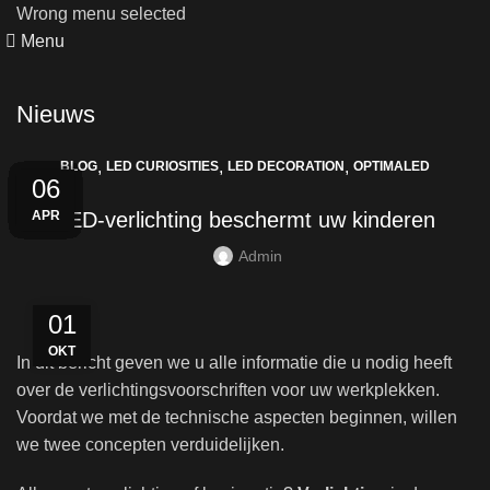
Wrong menu selected
Menu
Nieuws
,
,
,
BLOG
LED CURIOSITIES
LED DECORATION
OPTIMALED
24
26
21
29
19
28
28
30
13
19
06
NOV
NOV
DEC
APR
JUN
JUN
JUN
SEP
JUL
JUL
MEI
LED-verlichting beschermt uw kinderen
Admin
01
OKT
In dit bericht geven we u alle informatie die u nodig heeft
over de verlichtingsvoorschriften voor uw werkplekken.
Voordat we met de technische aspecten beginnen, willen
we twee concepten verduidelijken.