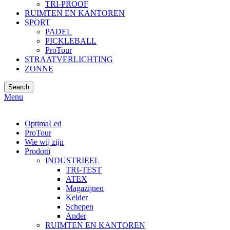
TRI-PROOF
RUIMTEN EN KANTOREN
SPORT
PADEL
PICKLEBALL
ProTour
STRAATVERLICHTING
ZONNE
Search
Menu
OptimaLed
ProTour
Wie wij zijn
Prodotti
INDUSTRIEEL
TRI-TEST
ATEX
Magazijnen
Kelder
Schepen
Ander
RUIMTEN EN KANTOREN