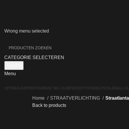
Wrong menu selected
CATEGORIE SELECTEREN
Search
Menu
OPTIMALED
PROTOUR
WIE WIJ ZIJN
PRODOTTI
PADEL
PICKLEBALL
S
Home
STRAATVERLICHTING
Straatlant
Back to products