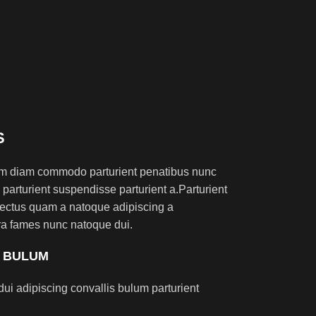
S
am diam commodo parturient penatibus nunc
 parturient suspendisse parturient a.Parturient
 lectus quam a natoque adipiscing a
tra fames nunc natoque dui.
S BULUM
ui adipiscing convallis bulum parturient