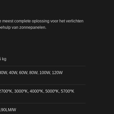
e meest complete oplossing voor het verlichten
behulp van zonnepanelen.
5 kg
30W
,
40W
,
60W
,
80W
,
100W
,
120W
2700ºK
,
3000ºK
,
4000ºK
,
5000ºK
,
5700ºK
190LM/W