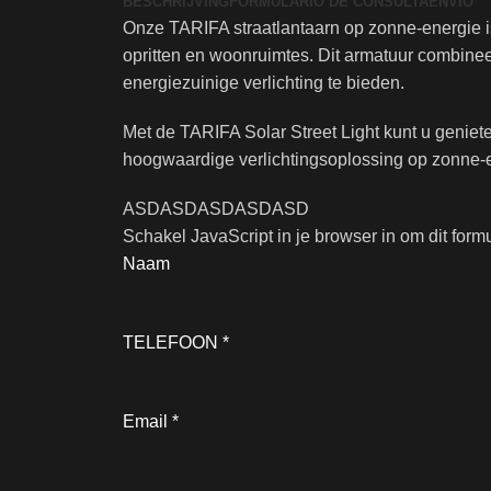
BESCHRIJVING
FORMULARIO DE CONSULTA
ENVÍO
Onze TARIFA straatlantaarn op zonne-energie is 
opritten en woonruimtes. Dit armatuur combine
energiezuinige verlichting te bieden.
Met de TARIFA Solar Street Light kunt u geniete
hoogwaardige verlichtingsoplossing op zonne-
ASDASDASDASDASD
Schakel JavaScript in je browser in om dit formul
Naam
TELEFOON
*
Email
*