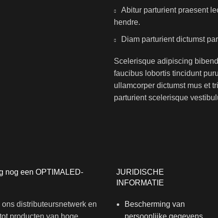
Abitur parturient praesent 
hendre.
Diam parturient dictumst par
Scelerisque adipiscing bibend
faucibus lobortis tincidunt pu
ullamcorper dictumst mus et t
parturient scelerisque vestibul
g nog een OPTIMALED-
JURIDISCHE
INFORMATIE
j ons distributeursnetwerk en
Bescherming van
 tot producten van hoge
persoonlijke gegevens