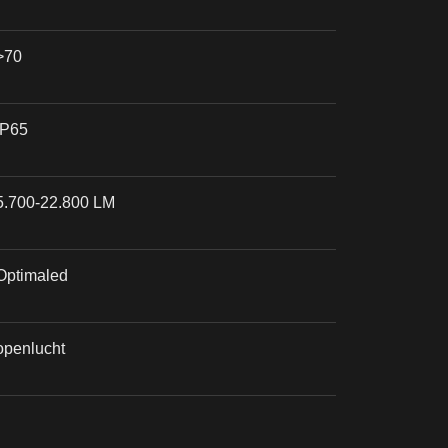
>70
IP65
5.700-22.800 LM
Optimaled
openlucht