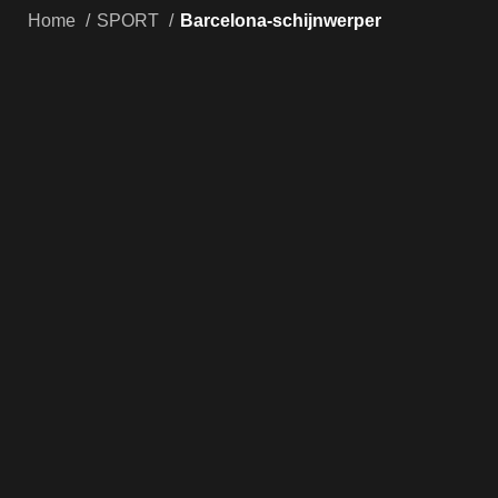
Home
SPORT
Barcelona-schijnwerper
160 - 170 LM/h