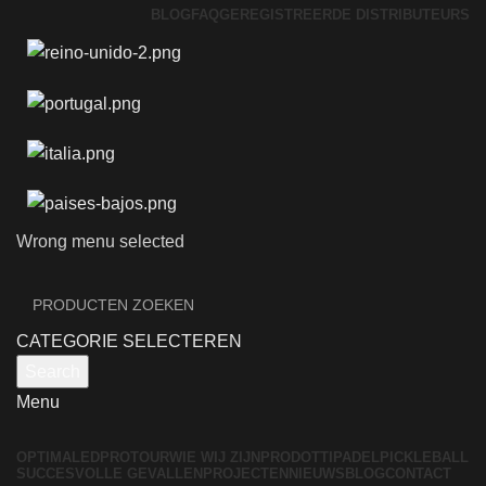
BLOG
FAQ
GEREGISTREERDE DISTRIBUTEURS
Wrong menu selected
CATEGORIE SELECTEREN
Search
Menu
OPTIMALED
PROTOUR
WIE WIJ ZIJN
PRODOTTI
PADEL
PICKLEBALL
SUCCESVOLLE GEVALLEN
PROJECTEN
NIEUWS
BLOG
CONTACT