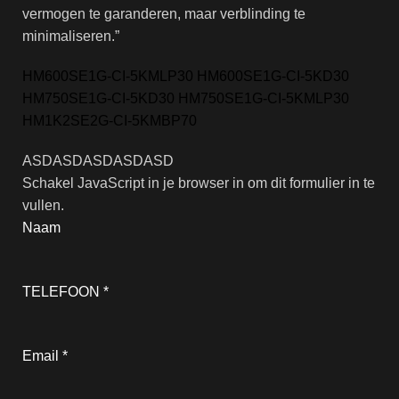
vermogen te garanderen, maar verblinding te
minimaliseren.”
HM600SE1G-CI-5KMLP30 HM600SE1G-CI-5KD30
HM750SE1G-CI-5KD30 HM750SE1G-CI-5KMLP30
HM1K2SE2G-CI-5KMBP70
ASDASDASDASDASD
Schakel JavaScript in je browser in om dit formulier in te
vullen.
Naam
TELEFOON
*
Email
*